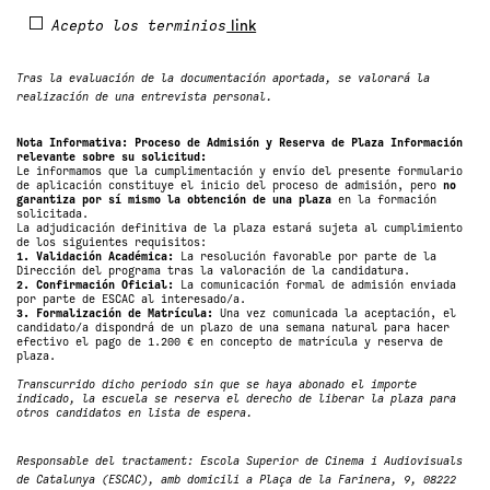
Acepto los terminios
link
Tras la evaluación de la documentación aportada, se valorará la
realización de una entrevista personal.
Nota Informativa: Proceso de Admisión y Reserva de Plaza Información
relevante sobre su solicitud:
Le informamos que la cumplimentación y envío del presente formulario
de aplicación constituye el inicio del proceso de admisión, pero
no
garantiza por sí mismo la obtención de una plaza
en la formación
solicitada.
La adjudicación definitiva de la plaza estará sujeta al cumplimiento
de los siguientes requisitos:
1. Validación Académica:
La resolución favorable por parte de la
Dirección del programa tras la valoración de la candidatura.
2. Confirmación Oficial:
La comunicación formal de admisión enviada
por parte de ESCAC al interesado/a.
3. Formalización de Matrícula:
Una vez comunicada la aceptación, el
candidato/a dispondrá de un plazo de una semana natural para hacer
efectivo el pago de 1.200 € en concepto de matrícula y reserva de
plaza.
Transcurrido dicho periodo sin que se haya abonado el importe
indicado, la escuela se reserva el derecho de liberar la plaza para
otros candidatos en lista de espera.
Responsable del tractament: Escola Superior de Cinema i Audiovisuals
de Catalunya (ESCAC), amb domicili a Plaça de la Farinera, 9, 08222