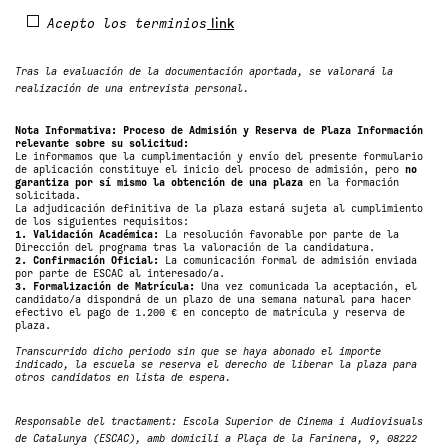
Acepto los terminios
link
Tras la evaluación de la documentación aportada, se valorará la
realización de una entrevista personal.
Nota Informativa: Proceso de Admisión y Reserva de Plaza Información
relevante sobre su solicitud:
Le informamos que la cumplimentación y envío del presente formulario
de aplicación constituye el inicio del proceso de admisión, pero
no
garantiza por sí mismo la obtención de una plaza
en la formación
solicitada.
La adjudicación definitiva de la plaza estará sujeta al cumplimiento
de los siguientes requisitos:
1. Validación Académica:
La resolución favorable por parte de la
Dirección del programa tras la valoración de la candidatura.
2. Confirmación Oficial:
La comunicación formal de admisión enviada
por parte de ESCAC al interesado/a.
3. Formalización de Matrícula:
Una vez comunicada la aceptación, el
candidato/a dispondrá de un plazo de una semana natural para hacer
efectivo el pago de 1.200 € en concepto de matrícula y reserva de
plaza.
Transcurrido dicho periodo sin que se haya abonado el importe
indicado, la escuela se reserva el derecho de liberar la plaza para
otros candidatos en lista de espera.
Responsable del tractament: Escola Superior de Cinema i Audiovisuals
de Catalunya (ESCAC), amb domicili a Plaça de la Farinera, 9, 08222